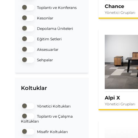
Chance
Toplantı ve Konferans
Yönetici Grupları
Kesonlar
Depolama Üniteleri
Eğitim Setleri
Aksesuarlar
Sehpalar
Koltuklar
Alpi X
Yönetici Grupları
Yönetici Koltukları
Toplantı ve Çalışma
Koltukları
Misafir Koltukları