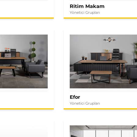
Ritim Makam
Yönetici Grupları
Efor
Yönetici Grupları