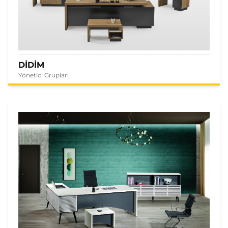
DİDİM
Yönetici Grupları