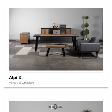
Alpi X
Yönetici Grupları