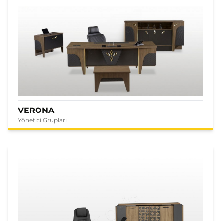
VERONA
Yönetici Grupları