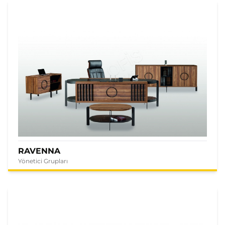
RAVENNA
Yönetici Grupları