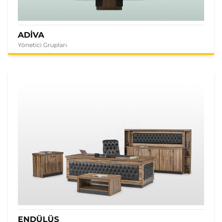
ADİVA
Yönetici Grupları
ENDÜLÜS