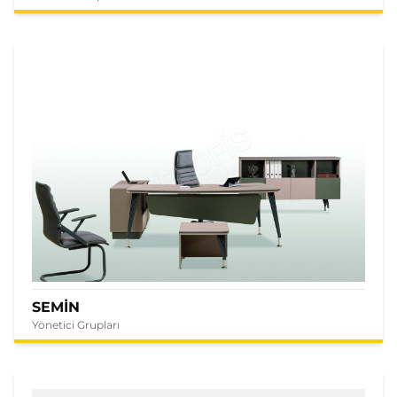
SEMİN
Yönetici Grupları