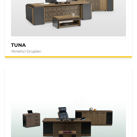
TUNA
Yönetici Grupları