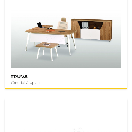
TRUVA
Yönetici Grupları