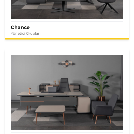
Chance
Yönetici Grupları