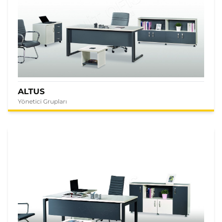
ALTUS
Yönetici Grupları