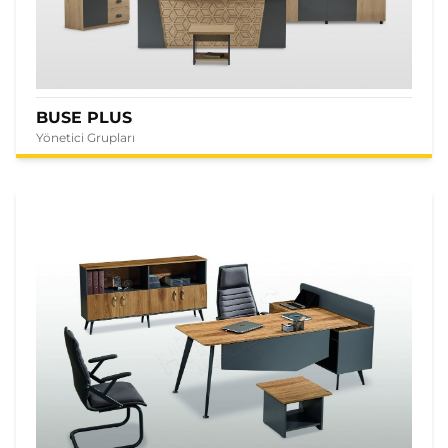
BUSE PLUS
Yönetici Grupları