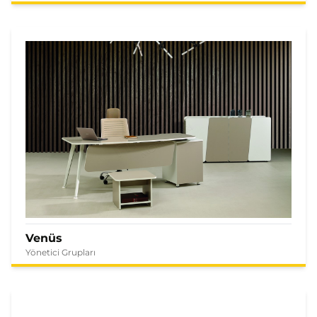
Venüs
Yönetici Grupları