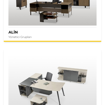
ALİN
Yönetici Grupları