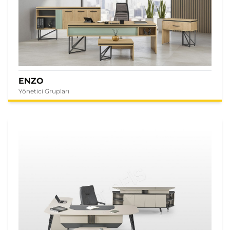
ENZO
Yönetici Grupları