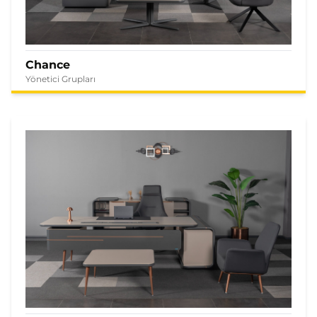
Chance
Yönetici Grupları