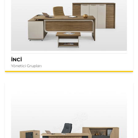
İNCİ
Yönetici Grupları