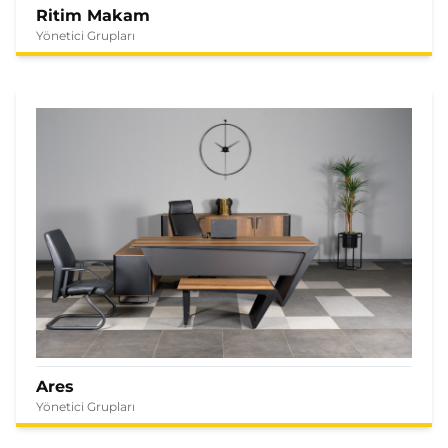
Ritim Makam
Yönetici Grupları
Ares
Yönetici Grupları