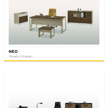
NEO
Yönetici Grupları