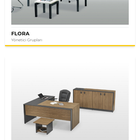
FLORA
Yönetici Grupları