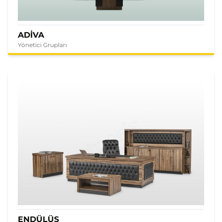
ADİVA
Yönetici Grupları
ENDÜLÜS