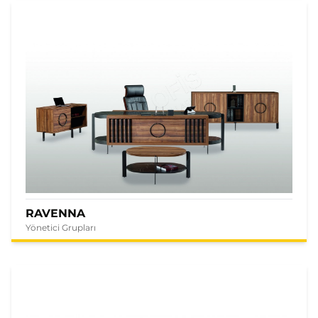
RAVENNA
Yönetici Grupları