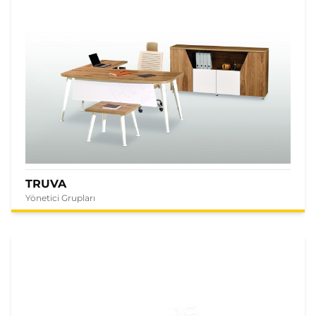
TRUVA
Yönetici Grupları